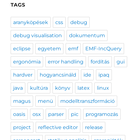
TAGS
aranyköpések
css
debug
debug visualisation
dokumentum
eclipse
egyetem
emf
EMF-IncQuery
ergonómia
error handling
fordítás
gui
hardver
hogyancsináld
ide
ipaq
java
kultúra
könyv
latex
linux
magus
menü
modelltranszformáció
oasis
osx
parser
pic
programozás
project
reflective editor
release