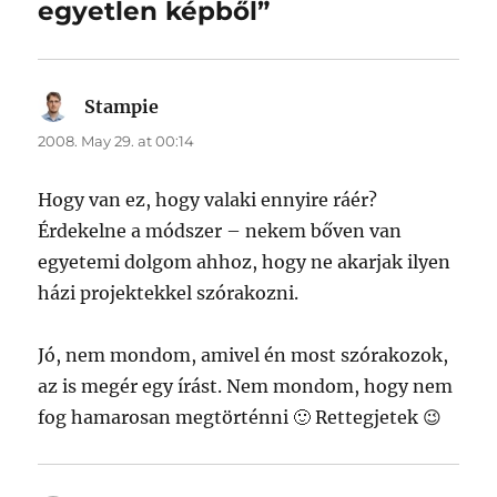
egyetlen képből”
Stampie
says:
2008. May 29. at 00:14
Hogy van ez, hogy valaki ennyire ráér?
Érdekelne a módszer – nekem bőven van
egyetemi dolgom ahhoz, hogy ne akarjak ilyen
házi projektekkel szórakozni.
Jó, nem mondom, amivel én most szórakozok,
az is megér egy írást. Nem mondom, hogy nem
fog hamarosan megtörténni 🙂 Rettegjetek 😉