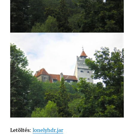
Letöltés
:
lonelyhdr.jar