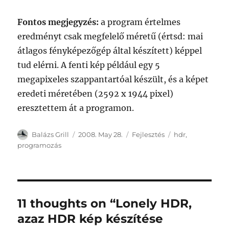
Fontos megjegyzés:
a program értelmes
eredményt csak megfelelő méretű (értsd: mai
átlagos fényképezőgép által készített) képpel
tud elérni. A fenti kép például egy 5
megapixeles szappantartóal készült, és a képet
eredeti méretében (2592 x 1944 pixel)
eresztettem át a programon.
Author
Posted
Categories
Tags
Balázs Grill
2008. May 28.
Fejlesztés
hdr
,
on
programozás
11 thoughts on “Lonely HDR,
azaz HDR kép készítése