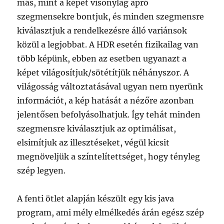
más, mint a képet visonylag apró
szegmensekre bontjuk, és minden szegmensre
kiválasztjuk a rendelkezésre álló variánsok
közül a legjobbat. A HDR esetén fizikailag van
több képünk, ebben az esetben ugyanazt a
képet világosítjuk/sötétítjük néhányszor. A
világosság változtatásával ugyan nem nyerünk
információt, a kép hatását a nézőre azonban
jelentősen befolyásolhatjuk. Így tehát minden
szegmensre kiválasztjuk az optimálisat,
elsimítjuk az illesztéseket, végül kicsit
megnöveljük a színtelítettséget, hogy tényleg
szép legyen.
A fenti ötlet alapján készült egy kis java
program, ami mély elmélkedés árán egész szép