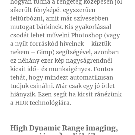
hogyan tudná a rengeteg közepesen jól
sikerült fényképét egyszerűen
feltúrbózni, amit már szívesebben
mutogat bárkinek. Kis gyakorlással
csodát lehet művelni Photoshop (vagy
a nyílt forráskód híveinek – küztük
nekem – Gimp) segítségével, azonban
ez néhány ezer kép nagyságrendnél
kicsit idő- és munkaigényes. Fontos
tehát, hogy mindezt automatikusan
tudjuk csinálni. Már csak egy jó ötlet
hiányzik. Ezen segít ha kicsit ránézünk
a HDR technológiára.
High Dynamic Range imaging,