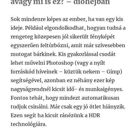
avagy mi is ez? – dióhéjban
Sok mindenre képes az ember, ha van egy kis
ideje. Például elgondolkodhat, hogyan tudná a
rengeteg közepesen jól sikerült fényképét
egyszerűen feltúrbózni, amit már szívesebben
mutogat bárkinek. Kis gyakorlással csodát
lehet művelni Photoshop (vagy a nyílt
forráskód híveinek – küztük nekem – Gimp)
segítségével, azonban ez néhány ezer kép
nagyságrendnél kicsit idő- és munkaigényes.
Fontos tehát, hogy mindezt automatikusan
tudjuk csinálni. Már csak egy jó ötlet hiányzik.
Ezen segít ha kicsit ránézünk a HDR
technológiára.