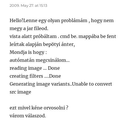
2009. May 27. at 15:13
Hello!Lenne egy olyan problámám , hogy nem
megy a jar fileod.
vista alatt próbáltam . cmd be. mappába be fent
leírtak alapján bepötyi ánter,
Mondja is hogy :
autómatán megcsinálom…
reading image … Done
creating filters ….Done
Generating image variants..Unable to convert
src image
ezt mivel kéne orvosolni ?
várom válaszod.