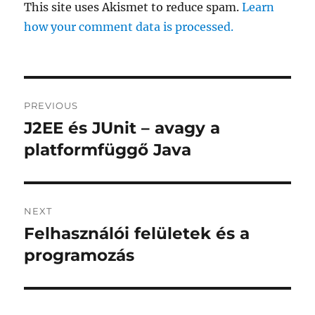
This site uses Akismet to reduce spam.
Learn
how your comment data is processed.
Post
PREVIOUS
navigation
J2EE és JUnit – avagy a
Previous
post:
platformfüggő Java
NEXT
Felhasználói felületek és a
Next
post:
programozás