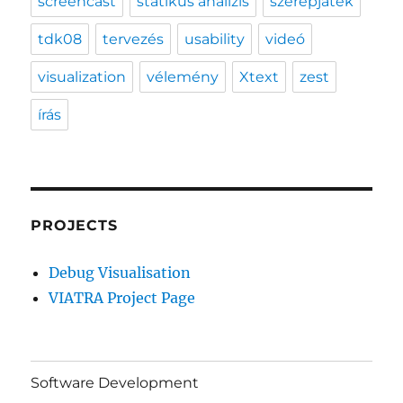
screencast
statikus analízis
szerepjáték
tdk08
tervezés
usability
videó
visualization
vélemény
Xtext
zest
írás
PROJECTS
Debug Visualisation
VIATRA Project Page
Software Development