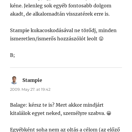
kéne. Jelenleg sok egyéb fontosabb dolgom
akadt, de alkalomadtán visszatérek erre is.
Stampie kukacoskodásával ne törődj, minden
ismeretlen/ismerős hozzászólót leolt 😛
B;
Stampie
says:
2009. May 27. at 19:42
Balage: kérsz te is? Mert akkor mindjárt
kitalálok egyet neked, személyre szabva. 😀
Egyébként soha nem az oltás a célom (az előző