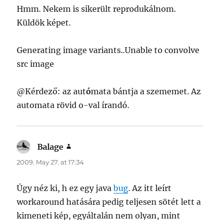
Hmm. Nekem is sikerült reprodukálnom.
Küldök képet.
Generating image variants..Unable to convolve
src image
@Kérdező: az aut
ó
mata bántja a szememet. Az
automata rövid o-val írandó.
Balage
says:
2009. May 27. at 17:34
Úgy néz ki, h ez egy java
bug
. Az itt leírt
workaround hatására pedig teljesen sötét lett a
kimeneti kép, egyáltalán nem olyan, mint