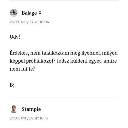
Balage
says:
2009. May 27. at 16:04
Üdv!
Érdekes, nem találkoztam még ilyennel. milyen
képpel próbálkozol? tudsz küldeni egyet, amire
nem fut le?
B;
Stampie
says:
2009. May 27. at 16:13