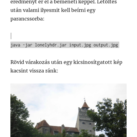
eredményt ér el a bemeneti képpel. Letöltés
után valami ilyesmit kell beírni egy
parancssorba:
java -jar lonelyhdr.jar input.jpg output.jpg
Rövid várakozás után egy kicsinosítgatott kép
kacsint vissza ránk: