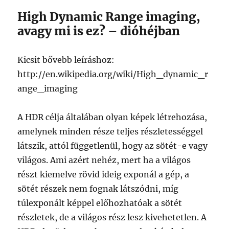
High Dynamic Range imaging,
avagy mi is ez? – dióhéjban
Kicsit bővebb leíráshoz:
http://en.wikipedia.org/wiki/High_dynamic_r
ange_imaging
A HDR célja általában olyan képek létrehozása,
amelynek minden része teljes részletességgel
látszik, attól függetlenül, hogy az sötét-e vagy
világos. Ami azért nehéz, mert ha a világos
részt kiemelve rövid ideig exponál a gép, a
sötét részek nem fognak látszódni, míg
túlexponált képpel előhozhatóak a sötét
részletek, de a világos rész lesz kivehetetlen. A