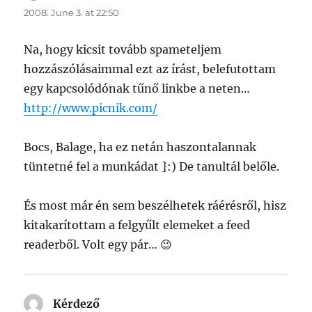
2008. June 3. at 22:50
Na, hogy kicsit tovább spameteljem
hozzászólásaimmal ezt az írást, belefutottam
egy kapcsolódónak tűnő linkbe a neten…
http://www.picnik.com/
Bocs, Balage, ha ez netán haszontalannak
tüntetné fel a munkádat }:) De tanultál belőle.
És most már én sem beszélhetek ráérésről, hisz
kitakarítottam a felgyűlt elemeket a feed
readerből. Volt egy pár… 😉
Kérdező
says: