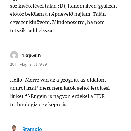
sor kivételével talán :D), hanem ilyen gyakran
előtör belőlem a népnevelő hajlam. Talán
egyszer kinövöm. Mindenesetre, ha nem
tetszik, add vissza.
TopGun
says:
2011. May 13. at 19:39
Hello! Merre van az a progi itt az oldalon,
amirol irtal? mert nem latok sehol letoltesi
linket 🙁 Engem is nagyon erdekel a HDR
technologia egy kepre is.
Stampie
says: