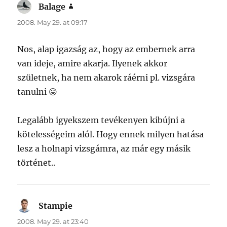
Balage
says:
2008. May 29. at 09:17
Nos, alap igazság az, hogy az embernek arra
van ideje, amire akarja. Ilyenek akkor
születnek, ha nem akarok ráérni pl. vizsgára
tanulni 😛
Legalább igyekszem tevékenyen kibújni a
kötelességeim alól. Hogy ennek milyen hatása
lesz a holnapi vizsgámra, az már egy másik
történet..
Stampie
says:
2008. May 29. at 23:40