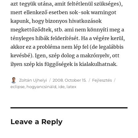
azt tegyük utána, amit feltétlenül szükséges),
mert ellenkező esetben sok-sok warningot
kapunk, hogy bizonyos hivatkozások
megkettőződtek, stb. ami nem könnyíti meg a
tényleges hibák felderítését. Ha a végére kerül,
akkor ez a probléma nem lép fel (de legalábbis
kevésbé). Igen, szép dolog a makrónyelv, ott
ilyen szép kis függőségek is kialakulhatnak.
Author
Posted
Categories
Tags
Zoltán Ujhelyi
2008. October 15.
Fejlesztés
on
eclipse
,
hogyancsináld
,
ide
,
latex
Leave a Reply