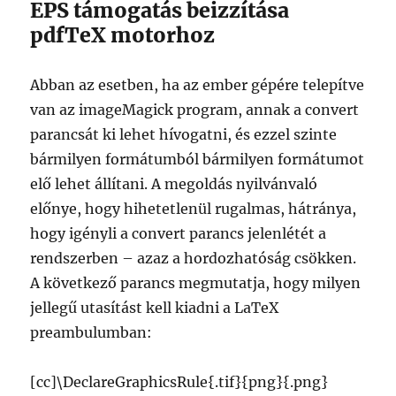
EPS támogatás beizzítása
pdfTeX motorhoz
Abban az esetben, ha az ember gépére telepítve
van az imageMagick program, annak a convert
parancsát ki lehet hívogatni, és ezzel szinte
bármilyen formátumból bármilyen formátumot
elő lehet állítani. A megoldás nyilvánvaló
előnye, hogy hihetetlenül rugalmas, hátránya,
hogy igényli a convert parancs jelenlétét a
rendszerben – azaz a hordozhatóság csökken.
A következő parancs megmutatja, hogy milyen
jellegű utasítást kell kiadni a LaTeX
preambulumban:
[cc]\DeclareGraphicsRule{.tif}{png}{.png}