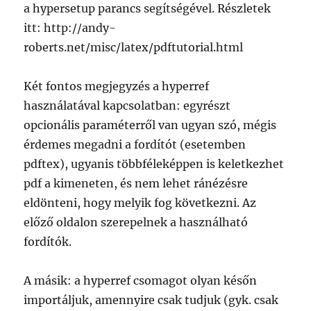
a hypersetup parancs segítségével. Részletek
itt: http://andy-
roberts.net/misc/latex/pdftutorial.html
Két fontos megjegyzés a hyperref
használatával kapcsolatban: egyrészt
opcionális paraméterről van ugyan szó, mégis
érdemes megadni a fordítót (esetemben
pdftex), ugyanis többféleképpen is keletkezhet
pdf a kimeneten, és nem lehet ránézésre
eldönteni, hogy melyik fog következni. Az
előző oldalon szerepelnek a használható
fordítók.
A másik: a hyperref csomagot olyan későn
importáljuk, amennyire csak tudjuk (gyk. csak