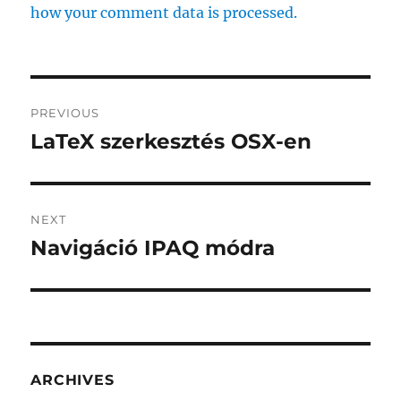
how your comment data is processed.
Post
PREVIOUS
navigation
LaTeX szerkesztés OSX-en
Previous
post:
NEXT
Navigáció IPAQ módra
Next
post:
ARCHIVES