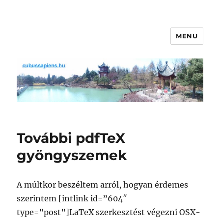
MENU
cubussapiens.hu
További pdfTeX
gyöngyszemek
A múltkor beszéltem arról, hogyan érdemes
szerintem [intlink id=”604″
type=”post”]LaTeX szerkesztést végezni OSX-