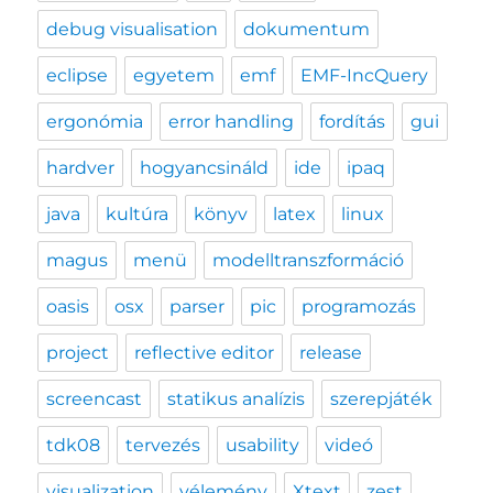
debug visualisation
dokumentum
eclipse
egyetem
emf
EMF-IncQuery
ergonómia
error handling
fordítás
gui
hardver
hogyancsináld
ide
ipaq
java
kultúra
könyv
latex
linux
magus
menü
modelltranszformáció
oasis
osx
parser
pic
programozás
project
reflective editor
release
screencast
statikus analízis
szerepjáték
tdk08
tervezés
usability
videó
visualization
vélemény
Xtext
zest