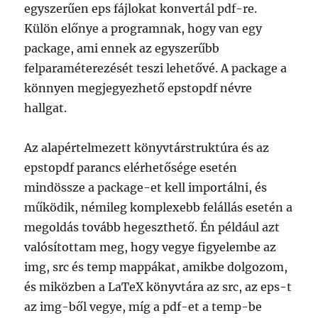
egyszerűen eps fájlokat konvertál pdf-re.
Külön előnye a programnak, hogy van egy
package, ami ennek az egyszerűbb
felparaméterezését teszi lehetővé. A package a
könnyen megjegyezhető epstopdf névre
hallgat.
Az alapértelmezett könyvtárstruktúra és az
epstopdf parancs elérhetősége esetén
mindössze a package-et kell importálni, és
működik, némileg komplexebb felállás esetén a
megoldás tovább hegeszthető. Én például azt
valósítottam meg, hogy vegye figyelembe az
img, src és temp mappákat, amikbe dolgozom,
és miközben a LaTeX könyvtára az src, az eps-t
az img-ből vegye, míg a pdf-et a temp-be