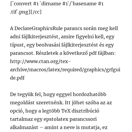
{`convert #1 `dirname #1`/`basename #1
.tif`.png}[/cc]
A DeclareGraphicsRule parancs során meg kell
adni fájlkiterjesztést, amire figyelni kell, egy
típust, egy beolvasási fájlkiterjesztést és egy
parancsot. Részletek a következő pdf fájlban:
http://www.ctan.org/tex-
archive/macros/latex/required/graphics/grfgui
de.pdf
De tegyük fel, hogy eggyel hordozhatóbb
megoldást szeretnénk. Itt jöhet szóba az az
opció, hogy a legtöbb TeX disztribúció
tartalmaz egy epstolatex parancssori
alkalmazást – amint a neve is mutatja, ez