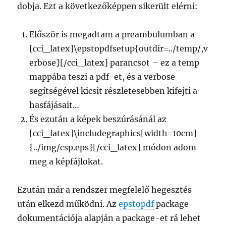
dobja. Ezt a következőképpen sikerült elérni:
Először is megadtam a preambulumban a
[cci_latex]\epstopdfsetup{outdir=../temp/,v
erbose}[/cci_latex] parancsot – ez a temp
mappába teszi a pdf-et, és a verbose
segítségével kicsit részletesebben kifejti a
hasfájásait…
És ezután a képek beszúrásánál az
[cci_latex]\includegraphics[width=10cm]
{../img/csp.eps}[/cci_latex] módon adom
meg a képfájlokat.
Ezután már a rendszer megfelelő hegesztés
után elkezd működni. Az
epstopdf
package
dokumentációja alapján a package-et rá lehet