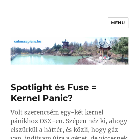
MENU
cubussapiens.hu
Spotlight és Fuse =
Kernel Panic?
Volt szerencsém egy-két kernel
pánikhoz OSX-en. Szépen néz ki, ahogy
elszürkül a háttér, és közli, hogy gáz
van, indítsam újra a gépet, de viccesnek