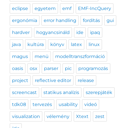
eclipse
egyetem
emf
EMF-IncQuery
ergonómia
error handling
fordítás
gui
hardver
hogyancsináld
ide
ipaq
java
kultúra
könyv
latex
linux
magus
menü
modelltranszformáció
oasis
osx
parser
pic
programozás
project
reflective editor
release
screencast
statikus analízis
szerepjáték
tdk08
tervezés
usability
videó
visualization
vélemény
Xtext
zest