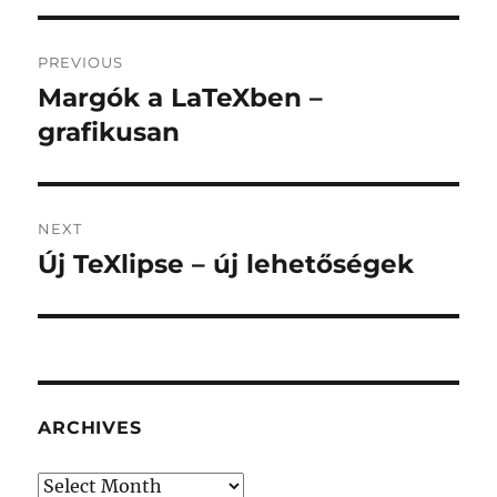
Post
PREVIOUS
navigation
Margók a LaTeXben –
Previous
post:
grafikusan
NEXT
Új TeXlipse – új lehetőségek
Next
post:
ARCHIVES
Archives