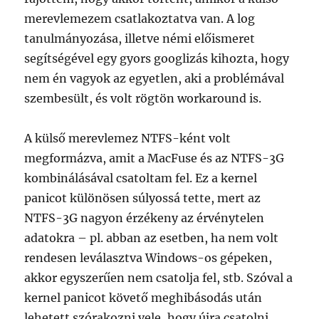
merevlemezem csatlakoztatva van. A log
tanulmányozása, illetve némi előismeret
segítségével egy gyors googlizás kihozta, hogy
nem én vagyok az egyetlen, aki a problémával
szembesült, és volt rögtön workaround is.
A külső merevlemez NTFS-ként volt
megformázva, amit a MacFuse és az NTFS-3G
kombinálásával csatoltam fel. Ez a kernel
panicot különösen súlyossá tette, mert az
NTFS-3G nagyon érzékeny az érvénytelen
adatokra – pl. abban az esetben, ha nem volt
rendesen leválasztva Windows-os gépeken,
akkor egyszerűen nem csatolja fel, stb. Szóval a
kernel panicot követő meghibásodás után
lehetett szórakozni vele, hogy újra csatolni