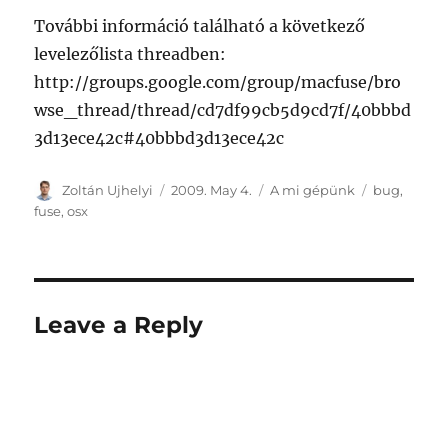
További információ található a következő
levelezőlista threadben:
http://groups.google.com/group/macfuse/bro
wse_thread/thread/cd7df99cb5d9cd7f/40bbbd
3d13ece42c#40bbbd3d13ece42c
Author
Posted
Categories
Tags
Zoltán Ujhelyi
2009. May 4.
A mi gépünk
bug
,
on
fuse
,
osx
Leave a Reply