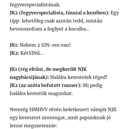
fegyverspecialistának.
JK2 (fegyverspecialista, tússzal a kezében):
Egy
tipp: lehetőleg csak azután tedd, miután
bevonszoltam a foglyot a kocsiba…
JK1:
Nekem 2 SIN-em van!
JK2:
KétSINű…
JK1 (rég eltűnt, de megkerült NJK
nagybácsijának):
Halálra kerestelek téged!
JK2 (az azóta befutott runner):
Mi pedig
halálra kerestük magunkat.
Nemrég HMHVV révén keletkezett vámpír NJK
egy keresztet szorongat, amit papunknak jó
lenne megszereznie: