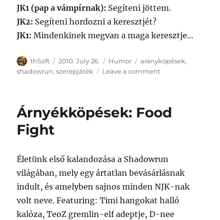
JK1 (pap a vámpírnak):
Segíteni jöttem.
JK2:
Segíteni hordozni a keresztjét?
JK1:
Mindenkinek megvan a maga keresztje…
Author
Posted
Categories
Tags
thSoft
2010. July 26.
Humor
aranyköpések
,
on
on
shadowrun
,
szerepjáték
Leave a comment
Árnyékköpések
2:
Baljós
Árnyékköpések: Food
árnyak
Fight
Életünk első kalandozása a Shadowrun
világában, mely egy ártatlan bevásárlásnak
indult, és amelyben sajnos minden NJK-nak
volt neve. Featuring: Timi hangokat halló
kalóza, TeoZ gremlin-elf adeptje, D-nee