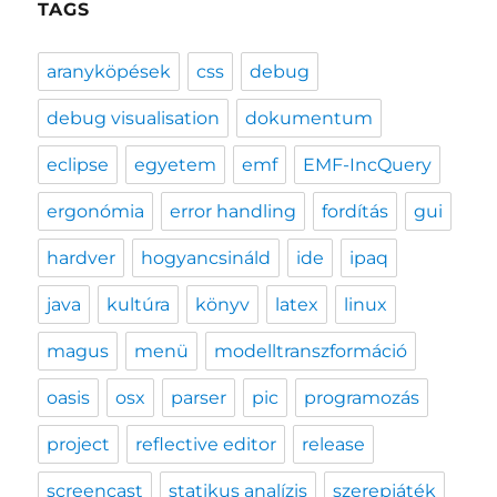
TAGS
aranyköpések
css
debug
debug visualisation
dokumentum
eclipse
egyetem
emf
EMF-IncQuery
ergonómia
error handling
fordítás
gui
hardver
hogyancsináld
ide
ipaq
java
kultúra
könyv
latex
linux
magus
menü
modelltranszformáció
oasis
osx
parser
pic
programozás
project
reflective editor
release
screencast
statikus analízis
szerepjáték