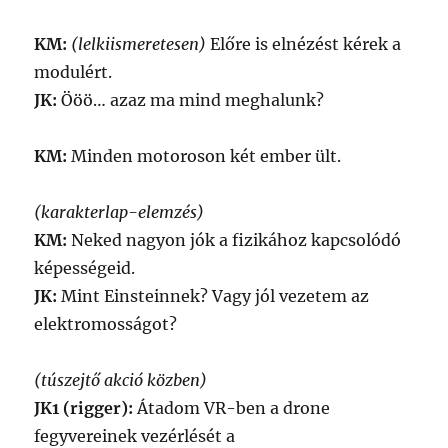
KM:
(lelkiismeretesen)
Előre is elnézést kérek a
modulért.
JK:
Ööö… azaz ma mind meghalunk?
KM:
Minden motoroson két ember ült.
(karakterlap-elemzés)
KM:
Neked nagyon jók a fizikához kapcsolódó
képességeid.
JK:
Mint Einsteinnek? Vagy jól vezetem az
elektromosságot?
(túszejtő akció közben)
JK1 (rigger):
Átadom VR-ben a drone
fegyvereinek vezérlését a