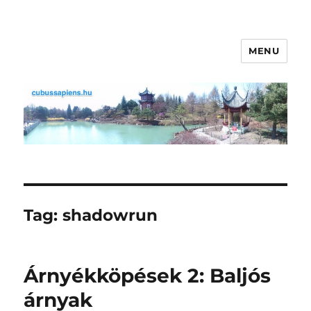
MENU
cubussapiens.hu
Tag:
shadowrun
Árnyékköpések 2: Baljós
árnyak