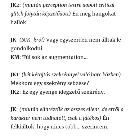
JK2
:
(miután perception testre dobott critical
glitch folytán képzelődött)
Én meg hangokat
hallok!
JK
:
(NJK-król)
Vagy egyszerűen nem álltak le
gondolkodni.
KM
: Túl sok az augmentation…
JK1
:
(két kétajtós szekrénnyel való harc közben)
Mekkora egy szekrény sebzése?
JK2
: Ez egy gyenge idegzetű szekrény.
JK
:
(miután elintéztük az összes ellent, de erről a
karakter nem tudhatott, csak a játékos)
Én
felkiáltok, hogy nincs több… szerintem.