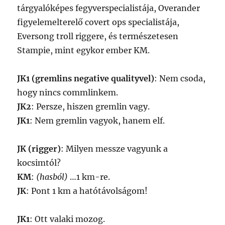
tárgyalóképes fegyverspecialistája, Overander
figyelemelterelő covert ops specialistája,
Eversong troll riggere, és természetesen
Stampie, mint egykor ember KM.
JK1 (gremlins negative qualityvel)
: Nem csoda,
hogy nincs commlinkem.
JK2
: Persze, hiszen gremlin vagy.
JK1
: Nem gremlin vagyok, hanem elf.
JK (rigger)
: Milyen messze vagyunk a
kocsimtól?
KM
:
(hasból)
…1 km-re.
JK
: Pont 1 km a hatótávolságom!
JK1
: Ott valaki mozog.