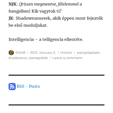
NJK
:
(frissen megmentve, félelemmel a
hangjában)
Kik vagytok ti?
JK
: Shadowrunnerek, akik éppen most fejezték
be első moduljukat.
Intelligencia – a telligencia ellentéte.
Author
Posted
Categories
Tags
thSoft
2010. January 3.
Humor
aranyköpések
,
on
on
shadowrun
,
szerepjáték
Leave a comment
Árnyékköpések:
Food
Fight
RSS - Posts