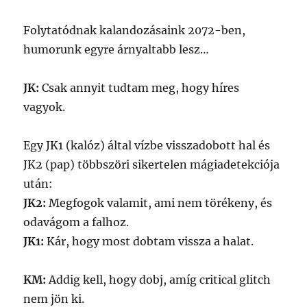
Folytatódnak kalandozásaink 2072-ben,
humorunk egyre árnyaltabb lesz…
JK:
Csak annyit tudtam meg, hogy híres
vagyok.
Egy JK1 (kalóz) által vízbe visszadobott hal és
JK2 (pap) többszöri sikertelen mágiadetekciója
után:
JK2:
Megfogok valamit, ami nem törékeny, és
odavágom a falhoz.
JK1:
Kár, hogy most dobtam vissza a halat.
KM:
Addig kell, hogy dobj, amíg critical glitch
nem jön ki.