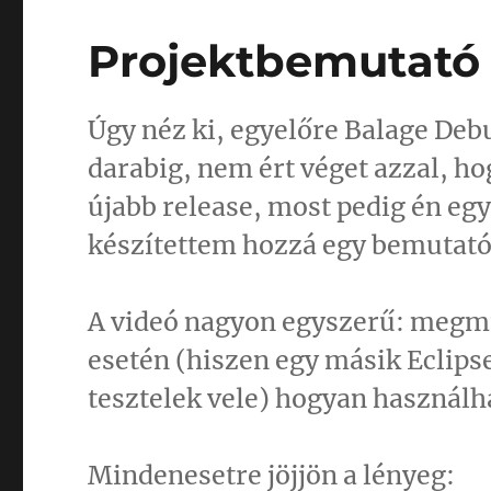
Projektbemutató 
Úgy néz ki, egyelőre Balage Debu
darabig, nem ért véget azzal, ho
újabb release, most pedig én egy
készítettem hozzá egy bemutató
A videó nagyon egyszerű: megm
esetén (hiszen egy másik Eclipse
tesztelek vele) hogyan használha
Mindenesetre jöjjön a lényeg: