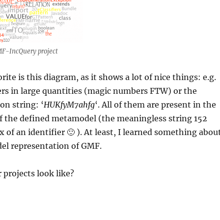
MF-IncQuery project
ite is this diagram, as it shows a lot of nice things: e.g.
rs in large quantities (magic numbers FTW) or the
n string: ‘
HUKfyM7ahfg
‘. All of them are present in the
f the defined metamodel (the meaningless string 152
x of an identifier 🙂 ). At least, I learned something abou
del representation of GMF.
projects look like?